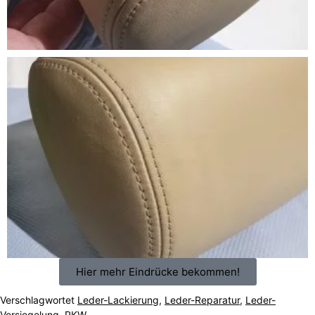
Hier mehr Eindrücke bekommen!
Verschlagwortet
Leder-Lackierung
,
Leder-Reparatur
,
Leder-
Versiegelung
,
PKW