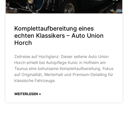
Komplettaufbereitung eines
echten Klassikers – Auto Union
Horch
Zeitreise auf Hochglanz: Dieser seltene Auto Union
Horch erhielt bei Autopflege Kunic in Hofheim am
Taunus eine behutsame Komplettaufbereitung. Fokus
auf Originalität, Werterhalt und Premium-Detailing für
klassische Fahrzeuge.
WEITERLESEN »