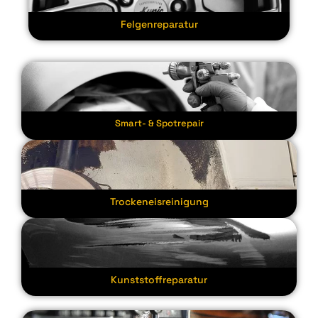
Felgenreparatur
Smart- & Spotrepair
Trockeneisreinigung
Kunststoffreparatur