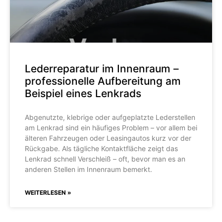
Lederreparatur im Innenraum –
professionelle Aufbereitung am
Beispiel eines Lenkrads
Abgenutzte, klebrige oder aufgeplatzte Lederstellen
am Lenkrad sind ein häufiges Problem – vor allem bei
älteren Fahrzeugen oder Leasingautos kurz vor der
Rückgabe. Als tägliche Kontaktfläche zeigt das
Lenkrad schnell Verschleiß – oft, bevor man es an
anderen Stellen im Innenraum bemerkt.
WEITERLESEN »