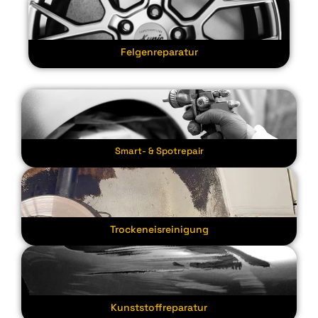
Felgenreparatur
Smart- & Spotrepair
Trockeneisreinigung
Kunststoffreparatur